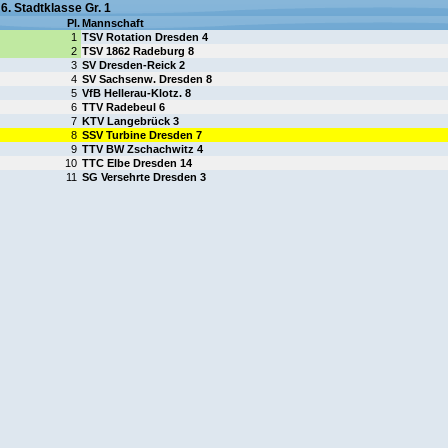
6. Stadtklasse Gr. 1
Pl.
Mannschaft
1
TSV Rotation Dresden 4
2
TSV 1862 Radeburg 8
3
SV Dresden-Reick 2
4
SV Sachsenw. Dresden 8
5
VfB Hellerau-Klotz. 8
6
TTV Radebeul 6
7
KTV Langebrück 3
8
SSV Turbine Dresden 7
9
TTV BW Zschachwitz 4
10
TTC Elbe Dresden 14
11
SG Versehrte Dresden 3