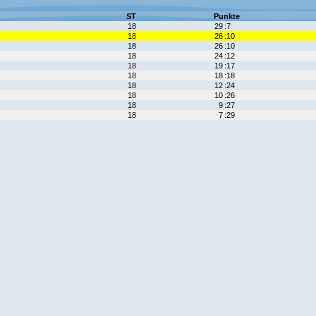
ST
Punkte
18
29
:7
18
26
:10
18
26
:10
18
24
:12
18
19
:17
18
18
:18
18
12
:24
18
10
:26
18
9
:27
18
7
:29