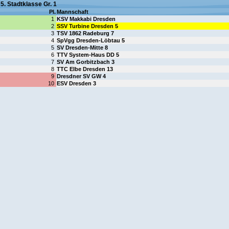
5. Stadtklasse Gr. 1
Pl.
Mannschaft
1
KSV Makkabi Dresden
2
SSV Turbine Dresden 5
3
TSV 1862 Radeburg 7
4
SpVgg Dresden-Löbtau 5
5
SV Dresden-Mitte 8
6
TTV System-Haus DD 5
7
SV Am Gorbitzbach 3
8
TTC Elbe Dresden 13
9
Dresdner SV GW 4
10
ESV Dresden 3