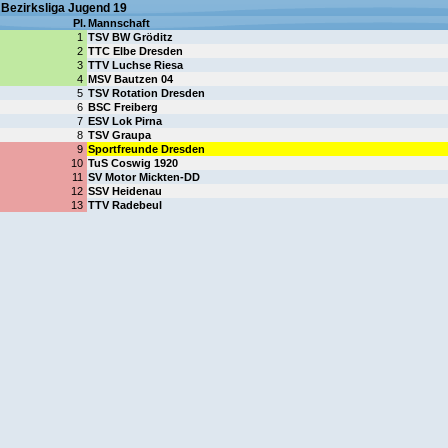
Bezirksliga Jugend 19
Pl.
Mannschaft
1
TSV BW Gröditz
2
TTC Elbe Dresden
3
TTV Luchse Riesa
4
MSV Bautzen 04
5
TSV Rotation Dresden
6
BSC Freiberg
7
ESV Lok Pirna
8
TSV Graupa
9
Sportfreunde Dresden
10
TuS Coswig 1920
11
SV Motor Mickten-DD
12
SSV Heidenau
13
TTV Radebeul